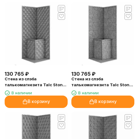
130 765
₽
130 765
₽
Стена из слэба
Стена из слэба
талькомагнезита Talc Stone
талькомагнезита Talc Stone
wall 56 с гравировкой
wall 55 с гравировкой
В наличии
В наличии
В корзину
В корзину