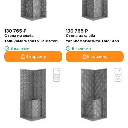
130 765
₽
130 765
₽
Стена из слэба
Стена из слэба
талькомагнезита Talc Stone
талькомагнезита Talc Stone
wall 72 с гравировкой
wall 71 с гравировкой
В наличии
В наличии
В корзину
В корзину