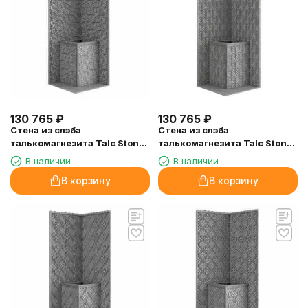
130 765
₽
130 765
₽
Стена из слэба
Стена из слэба
талькомагнезита Talc Stone
талькомагнезита Talc Stone
wall 64 с гравировкой
wall 63 с гравировкой
В наличии
В наличии
В корзину
В корзину