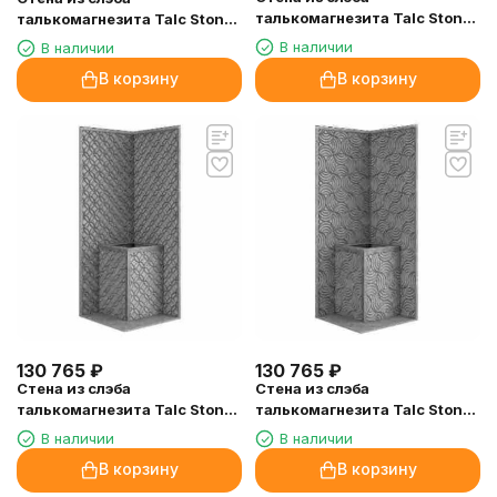
талькомагнезита Talc Stone
талькомагнезита Talc Stone
wall 59 с гравировкой
wall 60 с гравировкой
В наличии
В наличии
В корзину
В корзину
130 765
₽
130 765
₽
Стена из слэба
Стена из слэба
талькомагнезита Talc Stone
талькомагнезита Talc Stone
wall 58 с гравировкой
wall 57 с гравировкой
В наличии
В наличии
В корзину
В корзину