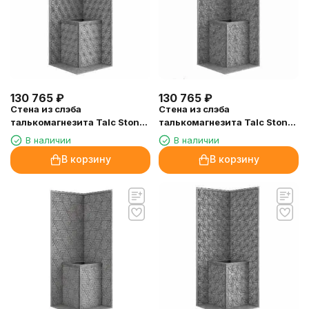
130 765
₽
130 765
₽
Стена из слэба
Стена из слэба
талькомагнезита Talc Stone
талькомагнезита Talc Stone
wall 54 с гравировкой
wall 53 с гравировкой
В наличии
В наличии
В корзину
В корзину