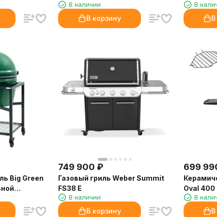
В наличии
В нали
инации со
В корзину
В
749 900
₽
699 99
ль Big Green
Газовый гриль Weber Summit
Керамиче
ьной
FS38 E
Oval 400 
В наличии
В нали
В корзину
В