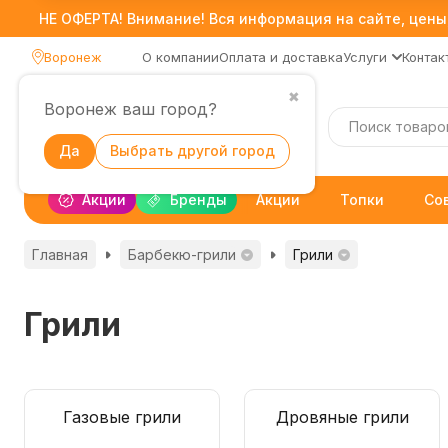
НЕ ОФЕРТА! Внимание! Вся информация на сайте, цены,
Воронеж
О компании
Оплата и доставка
Услуги
Контак
✖
Воронеж ваш город?
Каталог
Да
Выбрать другой город
Акции
Бренды
Акции
Топки
Со
Главная
Барбекю-грили
Грили
Грили
Газовые грили
Дровяные грили