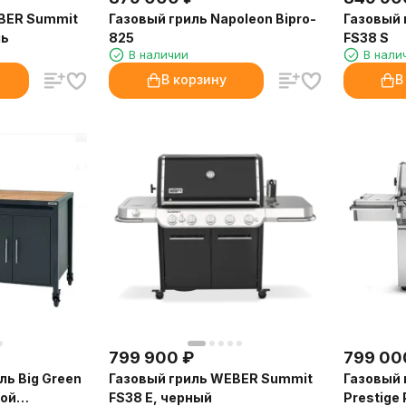
BER Summit
Газовый гриль Napoleon Bipro-
Газовый 
ль
825
FS38 S
В наличии
В нали
В корзину
В
799 900
₽
799 00
ль Big Green
Газовый гриль WEBER Summit
Газовый 
ной
FS38 E, черный
Prestige