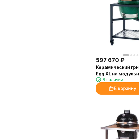
Пациенты отмечают, что в центре
просто сказка!
стало приятнее находиться.
Благодарю консультантов «Камин-
Отдельно хочу отметить, что
Эксперт» за терпение и помощь в
аромат на молочной основе —
выборе отделки. Доставка и
отлично растворяется в воде, не
установка прошли чётко по плану.
оставляет следов на мебели и в
Очень довольна покупкой и
аромадиффузорах. Расход
сервисом!
экономичный, флакона 250 мл
Марина, Санкт-Петербург
597 670
₽
хватит надолго.
Керамический гри
Доставка от «Камин-Эксперт»
Egg XL на модуль
быстрая, упаковка надёжная.
В наличии
подставке
Обязательно закажем ещё!
В корзину
Марина, администратор
медицинского центра, Иркутск