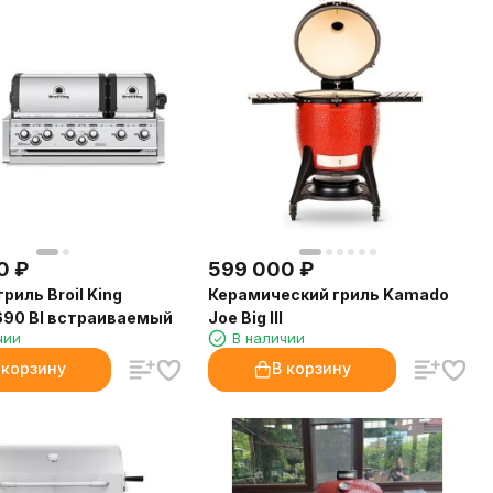
0
₽
599 000
₽
риль Broil King
Керамический гриль Kamado
 690 BI встраиваемый
Joe Big III
чии
В наличии
 корзину
В корзину