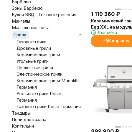
Барбекю
Зоны Барбекю
1 119 360
₽
Кухни BBQ - Готовые решения
Керамический гри
Мангалы
Egg XXL на модул
Мангальные зоны
В наличии
подставке 73см с
Грили
В корзину
Газовые грили
Дровяные грили
Керамические грили
Угольные грили
Пеллетные грили
Электрические грили
Керамические грили Monolith
Германия
Угольные грили Rosle
Германия
Газовые грили Rosle Германия
Тандыры
Печи для казана
Коптильни
899 900
₽