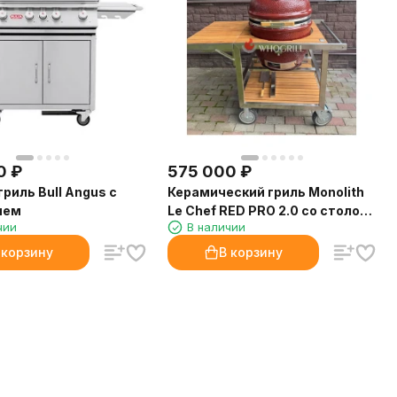
0
₽
575 000
₽
гриль Bull Angus с
Керамический гриль Monolith
ием
Le Chef RED PRO 2.0 со столом
чии
В наличии
из тика Buggy
 корзину
В корзину