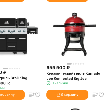
659 900
₽
0
₽
Керамический гриль Kamado
риль Broil King
Joe Konnected Big Joe
690 IR
В наличии
чии
 корзину
В корзину