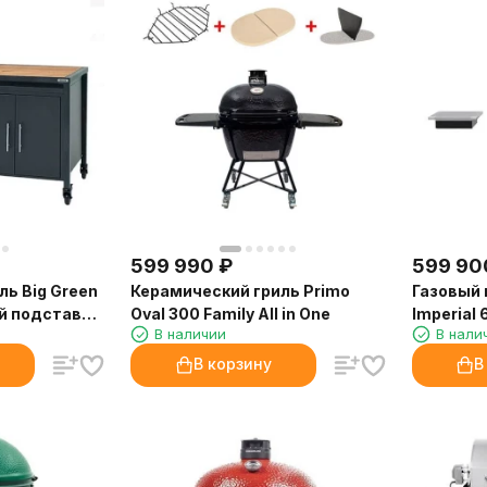
599 990
₽
599 90
ль Big Green
Керамический гриль Primo
Газовый г
ой подставке
Oval 300 Family All in One
Imperial
В наличии
В нали
шкафом
В корзину
В