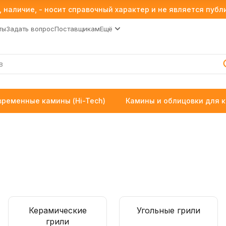
 наличие, - носит справочный характер и не является пуб
ты
Задать вопрос
Поставщикам
Ещё
временные камины (Hi-Tech)
Камины и облицовки для 
Керамические
Угольные грили
грили