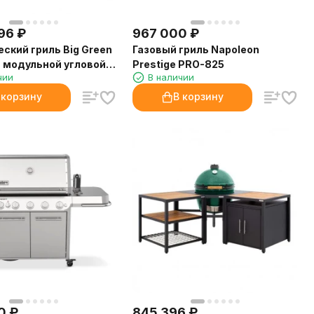
96
₽
967 000
₽
ский гриль Big Green
Газовый гриль Napoleon
а модульной угловой
Prestige PRO-825
чии
В наличии
е в комбинации со
и рабочим столом
 корзину
В корзину
0
₽
845 396
₽