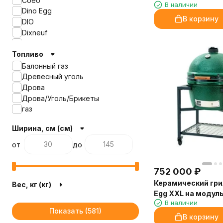
Coeo
В наличии
подставке в комб
Dino Egg
шкафом
В корзину
DIO
Dixneuf
Eger
Топливо
GMG
Green Kamado
Балонный газ
Greivari
Древесный уголь
Grillux
Дрова
GRILLVER
Дрова/Уголь/Брикеты
Hitze
газ
Kamado
Ширина, см (см)
Kamado Joe
KOTAGRILL
от
до
Kutuzov
Monolith Grill Германия
752 000
₽
Napoleon
Керамический гри
O-Grill
Вес, кг (кг)
Egg XXL на модул
OFYR
В наличии
подставке
Oklahoma Joes
Показать
Palazzetti (Италия)
В корзину