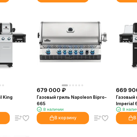
679 000
₽
669 90
l King
Газовый гриль Napoleon Bipro-
Газовый г
665
Imperial 
В наличии
В нали
В корзину
В