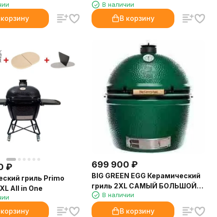
чии
В наличии
 корзину
В корзину
699 900
₽
0
₽
BIG GREEN EGG Керамический
ский гриль Primo
гриль 2XL САМЫЙ БОЛЬШОЙ
XL All in One
В наличии
(диаметр решетки 74см)
чии
 корзину
В корзину