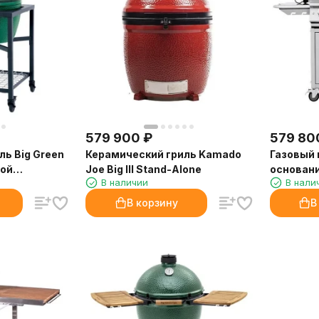
579 900
₽
579 80
ль Big Green
Керамический гриль Kamado
Газовый 
ной
Joe Big III Stand-Alone
основан
В наличии
В нали
В корзину
В