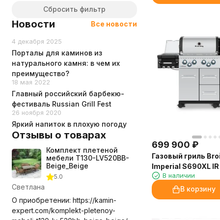
Plamen (Хорватия)
Сбросить фильтр
PRIMELINER
Новости
Все новости
Primo
ROCAL
4 декабря 2025
SnS Grills
Порталы для каминов из
Start Grill
натурального камня: в чем их
Sunday
преимущество?
VALUGRILLI
18 мая 2022
Weber
Главный российский барбекю-
АСТОВ
фестиваль Russian Grill Fest
ВЕЗУВИЙ
26 ноября 2020
Яркий напиток в плохую погоду
Отзывы о товарах
699 900
₽
Комплект плетеной
Газовый гриль Broi
мебели T130-LV520BB-
Beige_Beige
Imperial S690XL IR
В наличии
5.0
Светлана
В корзину
О приобретении: https://kamin-
expert.com/komplekt-pletenoy-