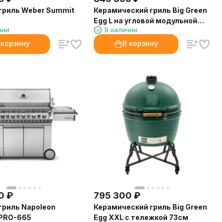
гриль Weber Summit
Керамический гриль Big Green
Egg L на угловой модульной
чии
В наличии
подставке в комбинации со
шкафом и рабочим столом
 корзину
В корзину
0
₽
795 300
₽
гриль Napoleon
Керамический гриль Big Green
 PRO-665
Egg XXL с тележкой 73см