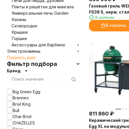
Печи для пиццы, духовки
Газовый гриль WE
Плиты и решётки для мангала
FS38 S, нерж. ста
Универсальная печь Garden
В наличии
Казаны
В корзину
Сковородки
Крышки
Горшки
Аксессуары для барбекю
Электрокамины
Показать ещё
Фильтр подбора
Бренд
Big Green Egg
Brennex
Broil King
Bull
811 860
₽
Char-Broil
Керамический гри
CHAZELLES
Egg XL на модуль